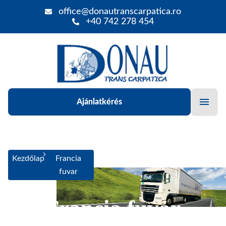
office@donautranscarpatica.ro
+40 742 278 454
Ajánlatkérés
Kezdőlap
Francia
fuvar
Francia fuvar