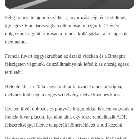
Félig francia tulajdonú szállítási, fuvarozási cégként indultunk,
így egész Franciaországban otthonosan mozgunk. 17 évég
dolgoztunk együtt szorosan a francia kollégákkal, a jó kapcsolat
megmaradt.
Francia fuvart leggyakrabban az északi vidéken és a Bretagne
félszigeten végzünk, de szállítmányaink lefedik az ország egész
területét.
Hetente kb. 15-20 kocsival indítunk fuvart Franciaországba,
melynek többsége nyerges szerelvény illetve közepes kocsi.
Ezeken kívül dobozos és ponyvás furgonokkal is jelen vagyunk a
francia fuvar piacon. Kamionjaink egy része rendelkezik ADR
felszereltséggel illetve temperált hőmérsékletet is tud kezelni.